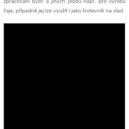
zpracování bylin a jiných plodů např. pro výrobu
čaje, případně jej lze využít i jako šrotovník na slad.