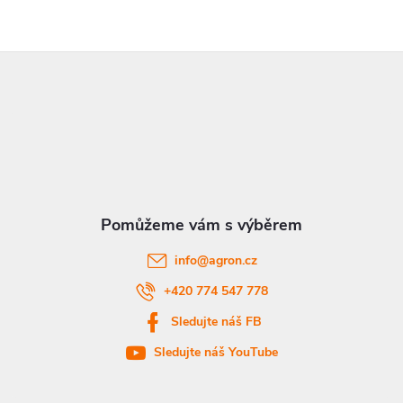
Z
á
p
a
t
info
@
agron.cz
í
+420 774 547 778
Sledujte náš FB
Sledujte náš YouTube