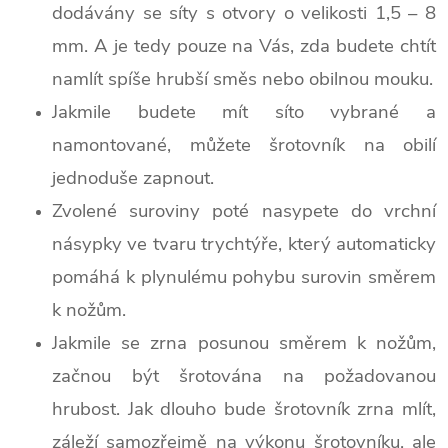
dodávány se síty s otvory o velikosti 1,5 – 8
mm. A je tedy pouze na Vás, zda budete chtít
namlít spíše hrubší směs nebo obilnou mouku.
Jakmile budete mít síto vybrané a
namontované, můžete šrotovník na obilí
jednoduše zapnout.
Zvolené suroviny poté nasypete do vrchní
násypky ve tvaru trychtýře, který automaticky
pomáhá k plynulému pohybu surovin směrem
k nožům.
Jakmile se zrna posunou směrem k nožům,
začnou být šrotována na požadovanou
hrubost. Jak dlouho bude šrotovník zrna mlít,
záleží samozřejmě na výkonu šrotovníku, ale