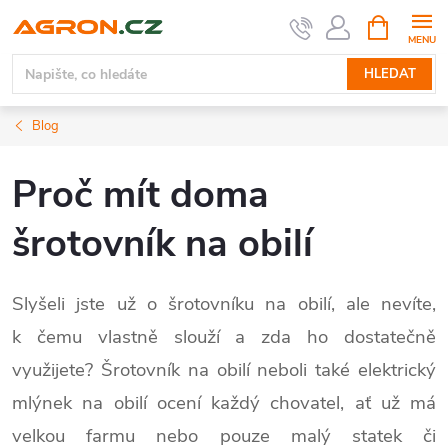
Přejít
NÁKUPNÍ
KOŠÍK
na
obsah
HLEDAT
Blog
Proč mít doma
šrotovník na obilí
Slyšeli jste už o šrotovníku na obilí, ale nevíte,
k čemu vlastně slouží a zda ho dostatečně
využijete? Šrotovník na obilí neboli také elektrický
mlýnek na obilí ocení každý chovatel, ať už má
velkou farmu nebo pouze malý statek či