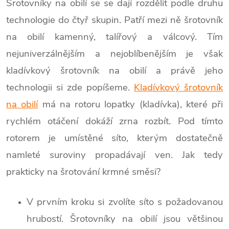
Šrotovníky na obilí se se dají rozdělit podle druhu
technologie do čtyř skupin. Patří mezi ně šrotovník
na obilí kamenný, talířový a válcový. Tím
nejuniverzálnějším a nejoblíbenějším je však
kladívkový šrotovník na obilí a právě jeho
technologii si zde popíšeme.
Kladívkový šrotovník
na obilí
má na rotoru lopatky (kladívka), které při
rychlém otáčení dokáží zrna rozbít. Pod tímto
rotorem je umístěné síto, kterým dostatečně
namleté suroviny propadávají ven. Jak tedy
prakticky na šrotování krmné směsi?
V prvním kroku si zvolíte síto s požadovanou
hrubostí. Šrotovníky na obilí jsou většinou