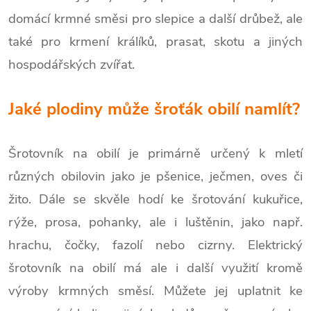
domácí krmné směsi pro slepice a další drůbež, ale
také pro krmení králíků, prasat, skotu a jiných
hospodářských zvířat.
Jaké plodiny může šroťák obilí namlít?
Šrotovník na obilí je primárně určený k mletí
různých obilovin jako je pšenice, ječmen, oves či
žito. Dále se skvěle hodí ke šrotování kukuřice,
rýže, prosa, pohanky, ale i luštěnin, jako např.
hrachu, čočky, fazolí nebo cizrny. Elektrický
šrotovník na obilí má ale i další využití kromě
výroby krmných směsí. Můžete jej uplatnit ke