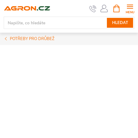
Přejít
NÁKUPNÍ
KOŠÍK
na
obsah
HLEDAT
POTŘEBY PRO DRŮBEŽ