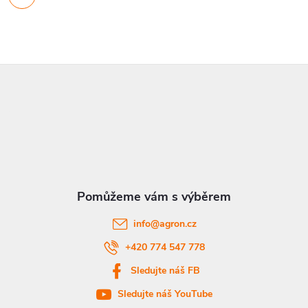
Z
á
p
a
t
info
@
agron.cz
í
+420 774 547 778
Sledujte náš FB
Sledujte náš YouTube