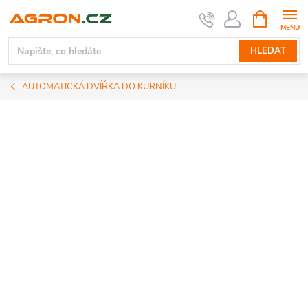
Přejít
NÁKUPNÍ
KOŠÍK
na
obsah
HLEDAT
AUTOMATICKÁ DVÍŘKA DO KURNÍKU