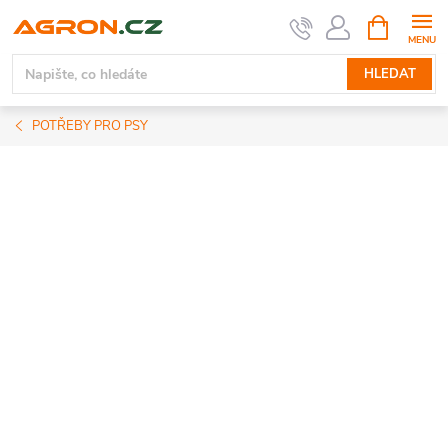
Přejít
NÁKUPNÍ
KOŠÍK
na
obsah
HLEDAT
POTŘEBY PRO PSY