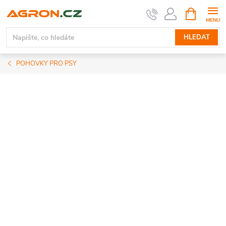
Přejít
NÁKUPNÍ
KOŠÍK
na
obsah
HLEDAT
POHOVKY PRO PSY