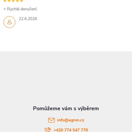
+ Rychlé doručení.
22.6.2026
Z
á
p
a
t
info
@
agron.cz
+420 774 547 778