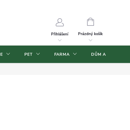
Velkoobchod
Volná pracovní místa
NÁKUPNÍ
KOŠÍK
Prázdný košík
Přihlášení
CE
PET
FARMA
DŮM A ZAHRADA