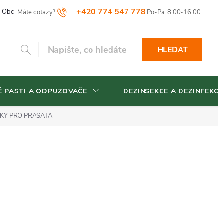
+420 774 547 778
Obchodní podmínky
Reklamační řád
Vrácení zboží
Blog
HLEDAT
 PASTI A ODPUZOVAČE
DEZINSEKCE A DEZINFEK
KY PRO PRASATA