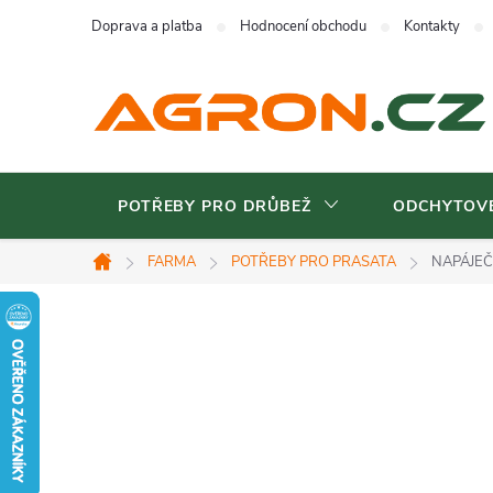
Přejít
Doprava a platba
Hodnocení obchodu
Kontakty
na
obsah
POTŘEBY PRO DRŮBEŽ
ODCHYTOVÉ
FARMA
POTŘEBY PRO PRASATA
NAPÁJEČ
Domů