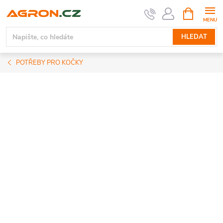
Přejít
NÁKUPNÍ
KOŠÍK
na
obsah
HLEDAT
POTŘEBY PRO KOČKY