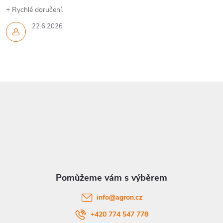
+ Rychlé doručení.
22.6.2026
Z
á
p
a
t
info
@
agron.cz
í
+420 774 547 778