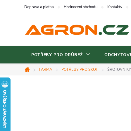
Přejít
Doprava a platba
Hodnocení obchodu
Kontakty
na
obsah
POTŘEBY PRO DRŮBEŽ
ODCHYTOVÉ
FARMA
POTŘEBY PRO SKOT
ŠROTOVNÍKY
Domů