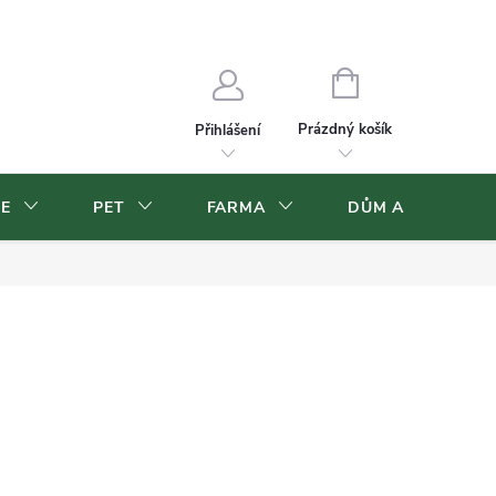
Velkoobchod
Volná pracovní místa
NÁKUPNÍ
KOŠÍK
Prázdný košík
Přihlášení
CE
PET
FARMA
DŮM A ZAHRADA