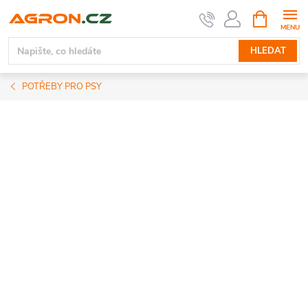
Přejít
NÁKUPNÍ
KOŠÍK
na
obsah
HLEDAT
POTŘEBY PRO PSY