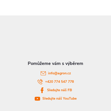
Z
á
p
a
t
info
@
agron.cz
í
+420 774 547 778
Sledujte náš FB
Sledujte náš YouTube