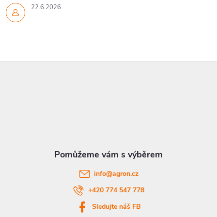
22.6.2026
Z
á
p
a
t
info
@
agron.cz
í
+420 774 547 778
Sledujte náš FB