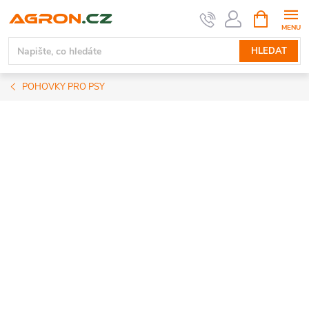
Přejít
NÁKUPNÍ
KOŠÍK
na
obsah
HLEDAT
POHOVKY PRO PSY