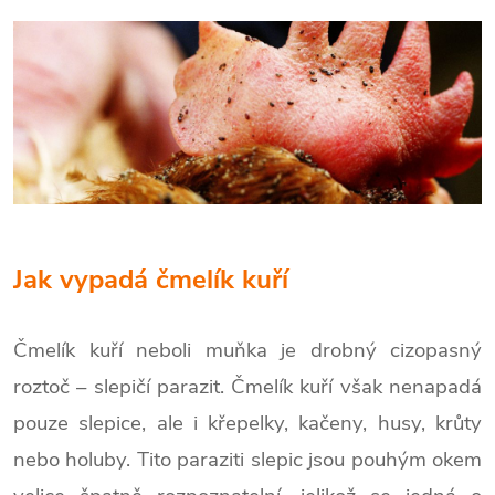
Jak vypadá čmelík kuří
Čmelík kuří neboli muňka je drobný cizopasný
roztoč – slepičí parazit. Čmelík kuří však nenapadá
pouze slepice, ale i křepelky, kačeny, husy, krůty
nebo holuby. Tito paraziti slepic jsou pouhým okem