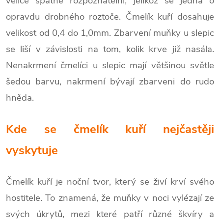
velice špatně rozpoznatelní, jelikož se jedná o
opravdu drobného roztoče. Čmelík kuří dosahuje
velikost od 0,4 do 1,0mm. Zbarvení muňky u slepic
se liší v závislosti na tom, kolik krve již nasála.
Nenakrmení čmelíci u slepic mají většinou světle
šedou barvu, nakrmení bývají zbarveni do rudo
hněda.
Kde se čmelík kuří nejčastěji
vyskytuje
Čmelík kuří je noční tvor, který se živí krví svého
hostitele. To znamená, že muňky v noci vylézají ze
svých úkrytů, mezi které patří různé škvíry a