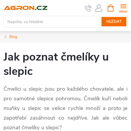
Přejít
NÁKUPNÍ
KOŠÍK
na
obsah
HLEDAT
Blog
Jak poznat čmelíky u
slepic
Čmelíci u slepic jsou pro každého chovatele, ale i
pro samotné slepice pohromou. Čmelík kuří neboli
muňky u slepic se velice rychle množí a proto je
zapotřebí zasáhnout co nejdříve. Jak ale vůbec
poznat čmelíky u slepic?