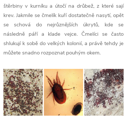
štěrbiny v kurníku a útočí na drůbež, z které sají
krev. Jakmile se čmelík kuří dostatečně nasytí, opět
se schová do nejrůznějších úkrytů, kde se
následně páří a klade vejce. Čmelíci se často
shlukují k sobě do velkých kolonií, a právě tehdy je
můžete snadno rozpoznat pouhým okem.