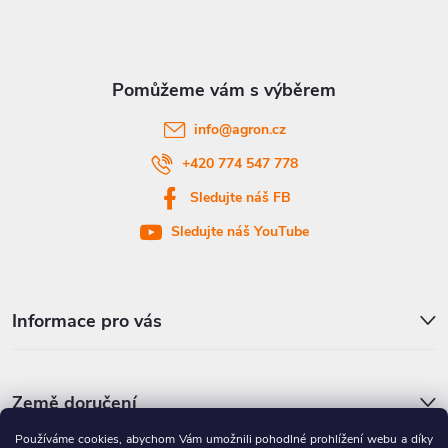
p
a
t
info
@
agron.cz
í
+420 774 547 778
Sledujte náš FB
Sledujte náš YouTube
Informace pro vás
Země doručení
Používáme cookies, abychom Vám umožnili pohodlné prohlížení webu a díky