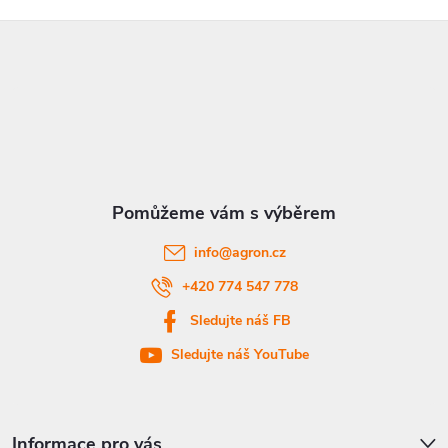
Z
á
p
a
t
info
@
agron.cz
í
+420 774 547 778
Sledujte náš FB
Sledujte náš YouTube
Informace pro vás