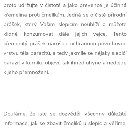
proto udržujte v čistotě a jako prevence je účinná
křemelina proti čmelíkům. Jedná se o čistě přírodní
prášek, který Vašim slepicím neublíží a můžete
klidně konzumovat dále jejich vejce. Tento
křemenitý prášek narušuje ochrannou povrchovou
vrstvu těla parazitů, a tedy jakmile se nějaký slepičí
parazit v kurníku objeví, tak ihned uhyne a nedojde
k jeho přemnožení.
Doufáme, že jste se dozvěděli všechny důležité
informace, jak se zbavit čmelíků u slepic a věříme,