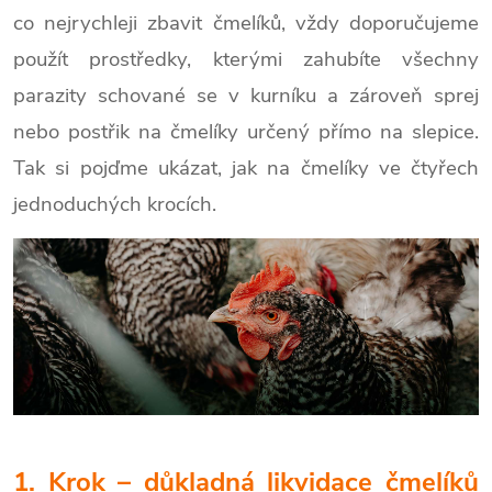
co nejrychleji zbavit čmelíků, vždy doporučujeme
použít prostředky, kterými zahubíte všechny
parazity schované se v kurníku a zároveň sprej
nebo postřik na čmelíky určený přímo na slepice.
Tak si pojďme ukázat, jak na čmelíky ve čtyřech
jednoduchých krocích.
1. Krok – důkladná likvidace čmelíků