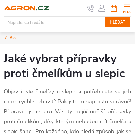
Přejít
NÁKUPNÍ
KOŠÍK
na
obsah
HLEDAT
Blog
Jaké vybrat přípravky
proti čmelíkům u slepic
Objevili jste čmelíky u slepic a potřebujete se jich
co nejrychleji zbavit? Pak jste tu naprosto správně!
Připravili jsme pro Vás ty nejúčinnější přípravky
proti čmelíkům, díky kterým nebudou mít čmelíci u
slepic šanci. Pro každého, kdo hledá způsob, jak se