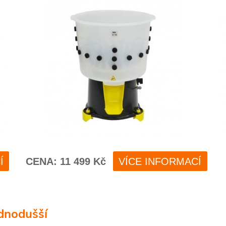
dnodušší