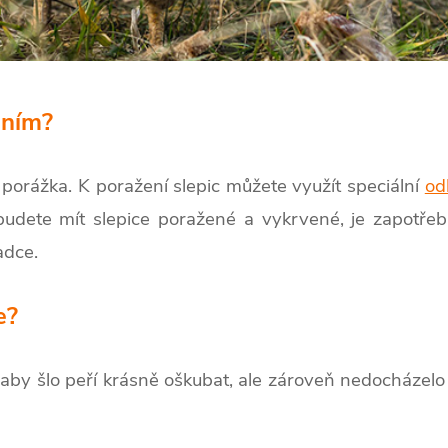
áním?
 porážka. K poražení slepic můžete využít speciální
od
 budete mít slepice poražené a vykrvené, je zapotř
adce.
e?
, aby šlo peří krásně oškubat, ale zároveň nedocháze