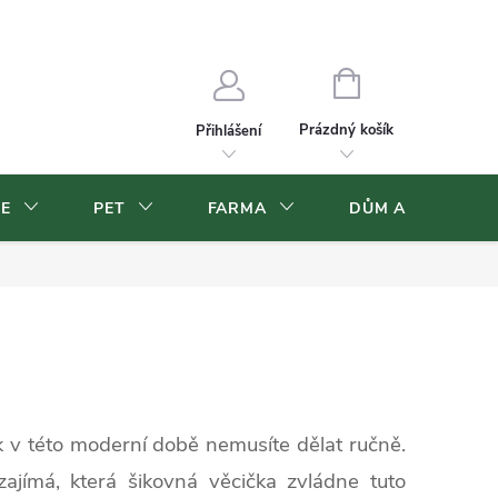
Velkoobchod
Volná pracovní místa
NÁKUPNÍ
KOŠÍK
Prázdný košík
Přihlášení
CE
PET
FARMA
DŮM A ZAHRADA
k v této moderní době nemusíte dělat ručně.
ajímá, která šikovná věcička zvládne tuto