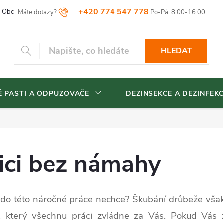
+420 774 547 778
Obchodní podmínky
Reklamační řád
Vrácení zboží
Blog
HLEDAT
 PASTI A ODPUZOVAČE
DEZINSEKCE A DEZINFEK
pici bez námahy
m do této náročné práce nechce? Škubání drůbeže vša
ka, který všechnu práci zvládne za Vás. Pokud Vás z