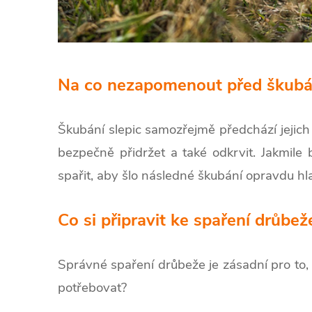
Na co nezapomenout před škub
Škubání slepic samozřejmě předchází jejich
bezpečně přidržet a také odkrvit. Jakmile
spařit, aby šlo následné škubání opravdu hl
Co si připravit ke spaření drůbež
Správné spaření drůbeže je zásadní pro to
potřebovat?