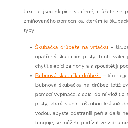
Jakmile jsou slepice spařené, můžete se p
zmiňovaného pomocníka, kterým je škubačka
typy:
Škubačka drůbeže na vrtačku
– škubá
opatřený škubacími prsty. Tento válec
chytit slepici za nohy a s spouštět jí p
Bubnová škubačka drůbeže
– tím nejj
Bubnová škubačka na drůbež totiž zv
pomocí vypínače, slepici do ní vložit
prsty, které slepici oškubou krásně
vodou, abyste odstranili peří a další
funguje, se můžete podívat ve videu níž