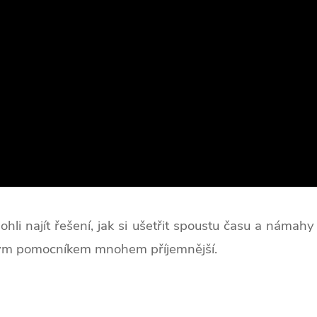
 najít řešení, jak si ušetřit spoustu času a námahy 
ečným pomocníkem mnohem příjemnější.