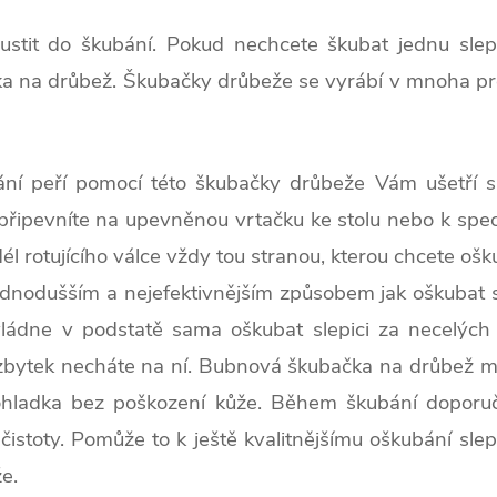
ustit do škubání. Pokud nechcete škubat jednu slep
 na drůbež. Škubačky drůbeže se vyrábí v mnoha prove
ní peří pomocí této škubačky drůbeže Vám ušetří spo
 připevníte na upevněnou vrtačku ke stolu nebo k spec
odél rotujícího válce vždy tou stranou, kterou chcete ošk
ednodušším a nejefektivnějším způsobem jak oškubat s
ládne v podstatě sama oškubat slepici za necelých
 a zbytek necháte na ní. Bubnová škubačka na drůbež 
 dohladka bez poškození kůže. Během škubání dopor
 nečistoty. Pomůže to k ještě kvalitnějšímu oškubání 
e.