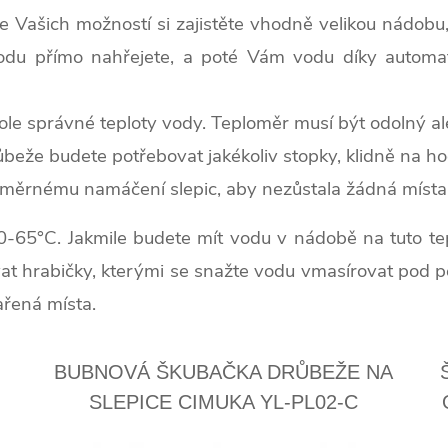
e Vašich možností si zajistěte vhodně velikou nádobu
h vodu přímo nahřejete, a poté Vám vodu díky autom
ole správné teploty vody. Teploměr musí být odolný a
beže budete potřebovat jakékoliv stopky, klidně na ho
oměrnému namáčení slepic, aby nezůstala žádná místa
 60-65°C. Jakmile budete mít vodu v nádobě na tuto te
t hrabičky, kterými se snažte vodu vmasírovat pod peří
řená místa.