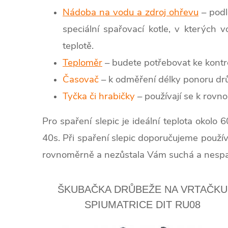
Nádoba na vodu a zdroj ohřevu
– podl
speciální spařovací kotle, v kterýc
teplotě.
Teploměr
– budete potřebovat ke kontr
Časovač
– k odměření délky ponoru drů
Tyčka či hrabičky
– používají se k rovn
Pro spaření slepic je ideální teplota okolo
40s. Při spaření slepic doporučujeme používa
rovnoměrně a nezůstala Vám suchá a nespa