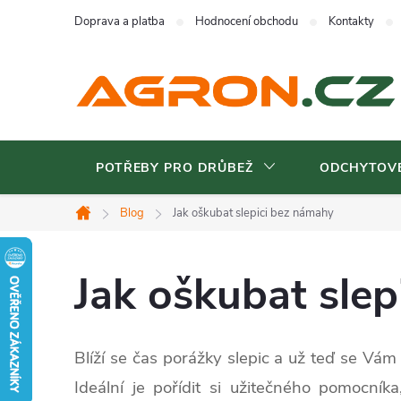
Přejít
Doprava a platba
Hodnocení obchodu
Kontakty
na
obsah
POTŘEBY PRO DRŮBEŽ
ODCHYTOVÉ
Blog
Jak oškubat slepici bez námahy
Domů
Jak oškubat sle
Blíží se čas porážky slepic a už teď se Vá
Ideální je pořídit si užitečného pomocní