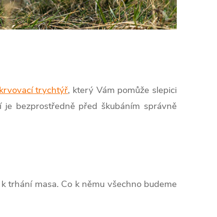
krvovací trychtýř
, který Vám pomůže slepici
ebí je bezprostředně před škubáním správně
lo k trhání masa. Co k němu všechno budeme