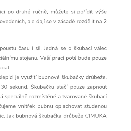
ici po druhé ručně, můžete si pořídit výše
deních, ale dají se v zásadě rozdělit na 2
ustu času i sil. Jedná se o škubací válec
iálnímu stojanu. Vaší prací poté bude pouze
ubat.
lepici je využití bubnové škubačky drůbeže.
 30 sekund. Škubačku stačí pouze zapnout
má speciálně rozmístěné a tvarované škubací
učujeme vnitřek bubnu oplachovat studenou
slepic. Jak bubnová škubačka drůbeže CIMUKA