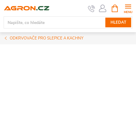
Přejít
NÁKUPNÍ
KOŠÍK
na
obsah
HLEDAT
ODKRVOVAČE PRO SLEPICE A KACHNY