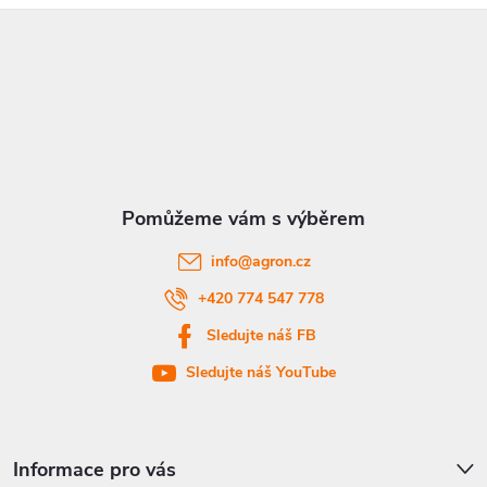
Z
á
p
a
t
info
@
agron.cz
í
+420 774 547 778
Sledujte náš FB
Sledujte náš YouTube
Informace pro vás