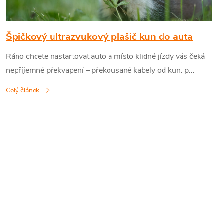
s
č
Špičkový ultrazvukový plašič kun do auta
Ráno chcete nastartovat auto a místo klidné jízdy vás čeká
l
nepříjemné překvapení – překousané kabely od kun, p...
á
Celý článek
n
k
ů