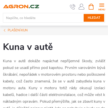
Přejít
NÁKUPNÍ
KOŠÍK
na
obsah
HLEDAT
PLAŠENÍ KUN
Kuna v autě
Kuna v autě dokáže napáchat nepříjemné škody, zvlášť
pokud se usadí přímo pod kapotou. Prvním varováním bývá
škrábání, nepořádek v motorovém prostoru nebo poškozené
kabely, což často znamená, že se v autě zabydlela kuna v
motoru auta. Kuny v motoru totiž rády okusují izolaci
kabelů, hadice i další části elektroinstalace, což může vést k
nákladným opravám. Pokud přemýšlíte, jak se zbavit kuny v