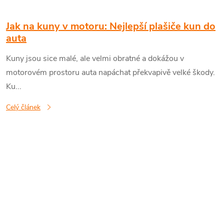
Jak na kuny v motoru: Nejlepší plašiče kun do
auta
Kuny jsou sice malé, ale velmi obratné a dokážou v
motorovém prostoru auta napáchat překvapivě velké škody.
Ku...
Celý článek