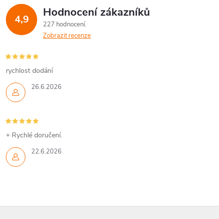
Hodnocení zákazníků
d
4,9
227 hodnocení
a
Zobrazit recenze
c
í
rychlost dodání
26.6.2026
p
r
v
+ Rychlé doručení.
k
22.6.2026
y
v
ý
Z