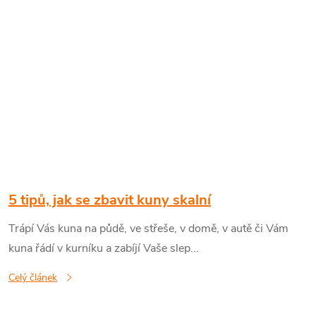
5 tipů, jak se zbavit kuny skalní
Trápí Vás kuna na půdě, ve střeše, v domě, v autě či Vám
kuna řádí v kurníku a zabíjí Vaše slep...
Celý článek