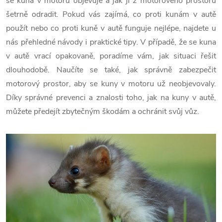
se kuna v motoru objevuje a jak ji z motorového prostoru
šetrně odradit. Pokud vás zajímá, co proti kunám v autě
použít nebo co proti kuně v autě funguje nejlépe, najdete u
nás přehledné návody i praktické tipy.
V případě, že se kuna
v autě vrací opakovaně, poradíme vám, jak situaci řešit
dlouhodobě. Naučíte se také, jak správně zabezpečit
motorový prostor, aby se kuny v motoru už neobjevovaly.
Díky správné prevenci a znalosti toho, jak na kuny v autě,
můžete předejít zbytečným škodám a ochránit svůj vůz.
V
ý
p
i