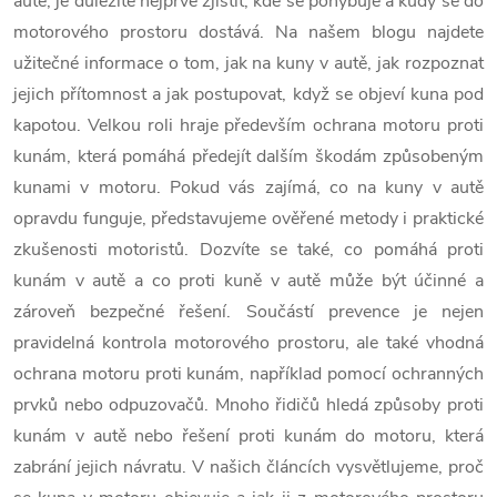
autě, je důležité nejprve zjistit, kde se pohybuje a kudy se do
motorového prostoru dostává.
Na našem blogu najdete
užitečné informace o tom, jak na kuny v autě, jak rozpoznat
jejich přítomnost a jak postupovat, když se objeví kuna pod
kapotou. Velkou roli hraje především ochrana motoru proti
kunám, která pomáhá předejít dalším škodám způsobeným
kunami v motoru. Pokud vás zajímá, co na kuny v autě
opravdu funguje, představujeme ověřené metody i praktické
zkušenosti motoristů. Dozvíte se také, co pomáhá proti
kunám v autě a co proti kuně v autě může být účinné a
zároveň bezpečné řešení.
Součástí prevence je nejen
pravidelná kontrola motorového prostoru, ale také vhodná
ochrana motoru proti kunám, například pomocí ochranných
prvků nebo odpuzovačů. Mnoho řidičů hledá způsoby proti
kunám v autě nebo řešení proti kunám do motoru, která
zabrání jejich návratu. V našich článcích vysvětlujeme, proč