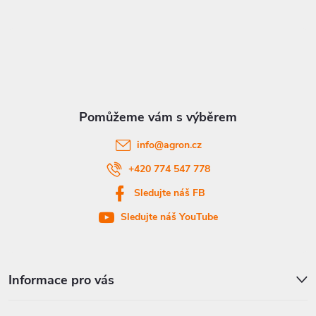
p
á
i
p
s
a
u
t
info
@
agron.cz
í
+420 774 547 778
Sledujte náš FB
Sledujte náš YouTube
Informace pro vás