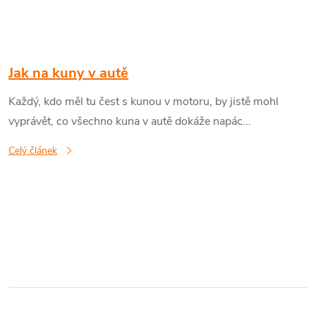
Jak na kuny v autě
Každý, kdo měl tu čest s kunou v motoru, by jistě mohl
vyprávět, co všechno kuna v autě dokáže napác...
Celý článek
O
v
l
á