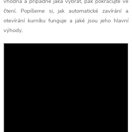
vhodná a případně jaká vybrat, pak pokračujte ve
čtení. Popíšeme si, jak automatické zavírání a
otevírání kurníku funguje a jaké jsou jeho hlavní
výhody.