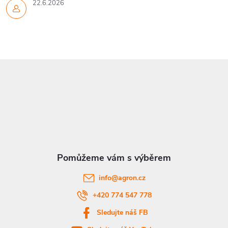
22.6.2026
Z
á
p
a
t
info
@
agron.cz
í
+420 774 547 778
Sledujte náš FB