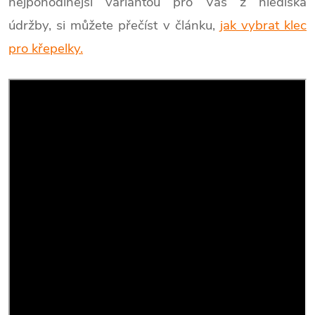
nejpohodlnější variantou pro Vás z hlediska
údržby, si můžete přečíst v článku,
jak vybrat klec
pro křepelky.