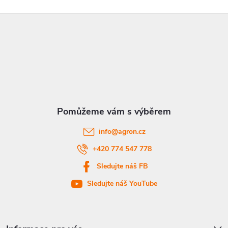
Z
á
p
a
t
info
@
agron.cz
í
+420 774 547 778
Sledujte náš FB
Sledujte náš YouTube