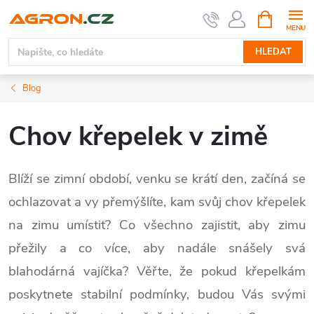
Přejít
NÁKUPNÍ
KOŠÍK
na
obsah
HLEDAT
Blog
Chov křepelek v zimě
Blíží se zimní období, venku se krátí den, začíná se
ochlazovat a vy přemýšlíte, kam svůj chov křepelek
na zimu umístit? Co všechno zajistit, aby zimu
přežily a co více, aby nadále snášely svá
blahodárná vajíčka? Věřte, že pokud křepelkám
poskytnete stabilní podmínky, budou Vás svými