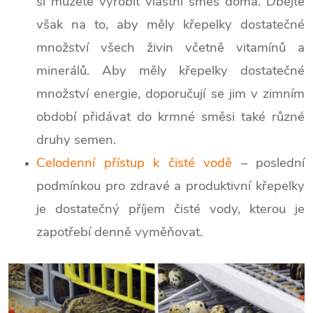
si můžete vyrobit vlastní směs doma. Dbejte
však na to, aby měly křepelky dostatečné
množství všech živin včetně vitamínů a
minerálů. Aby měly křepelky dostatečné
množství energie, doporučují se jim v zimním
období přidávat do krmné směsi také různé
druhy semen.
Celodenní přístup k čisté vodě
– poslední
podmínkou pro zdravé a produktivní křepelky
je dostatečný příjem čisté vody, kterou je
zapotřebí denně vyměňovat.