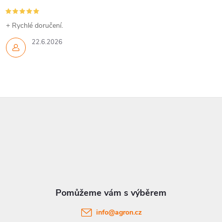
+ Rychlé doručení.
22.6.2026
Z
á
p
a
t
info
@
agron.cz