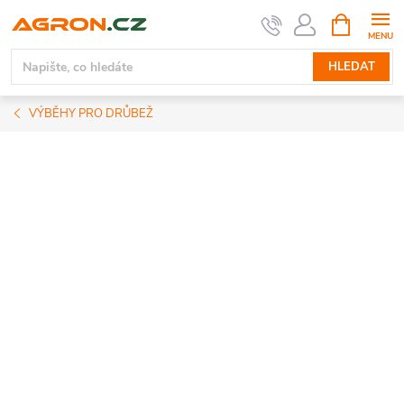
Přejít
NÁKUPNÍ
KOŠÍK
na
obsah
HLEDAT
VÝBĚHY PRO DRŮBEŽ