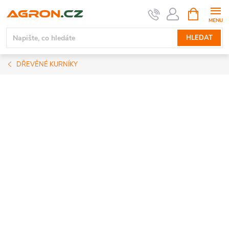
Přejít
NÁKUPNÍ
KOŠÍK
na
obsah
HLEDAT
DŘEVĚNÉ KURNÍKY