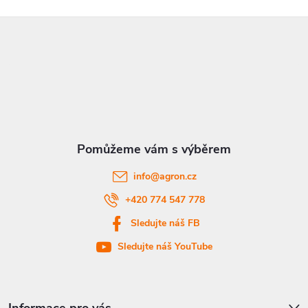
Z
á
p
a
t
info
@
agron.cz
í
+420 774 547 778
Sledujte náš FB
Sledujte náš YouTube