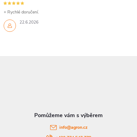
+ Rychlé doručení.
22.6.2026
Z
á
p
a
t
info
@
agron.cz