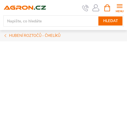
Přejít
NÁKUPNÍ
KOŠÍK
na
obsah
HLEDAT
HUBENÍ ROZTOČŮ - ČMELÍKŮ