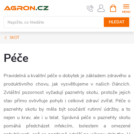
Přejít
NÁKUPNÍ
KOŠÍK
na
obsah
HLEDAT
SKOT
Péče
Pravidelná a kvalitní péče o dobytek je základem zdravého a
produktivního chovu, jak vysvětlujeme v našich článcích.
Zvláštní pozornost vyžadují paznehty skotu, protože jejich
stav přímo ovlivňuje pohyb i celkové zdraví zvířat. Péče o
paznehty skotu by měla být součástí rutinní údržby, a to
nejen u krav, ale i u telat. Správná péče o paznehty skotu
pomáhá předcházet infekcím, bolestem a omezené