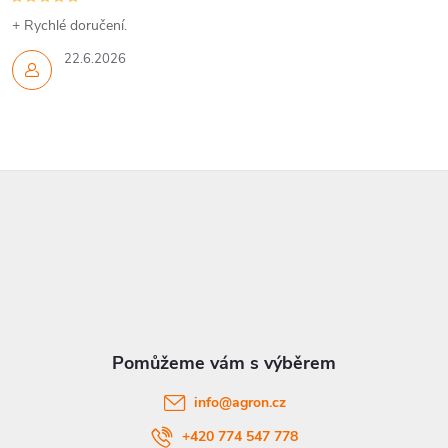
v
+ Rychlé doručení.
k
22.6.2026
y
v
ý
Z
p
á
i
p
s
a
u
t
info
@
agron.cz
í
+420 774 547 778