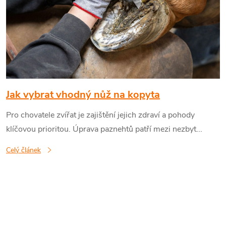
p
i
s
č
Jak vybrat vhodný nůž na kopyta
Pro chovatele zvířat je zajištění jejich zdraví a pohody
l
klíčovou prioritou. Úprava paznehtů patří mezi nezbyt...
á
Celý článek
n
k
ů