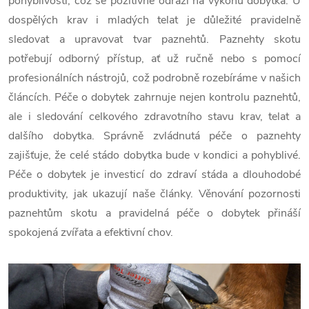
pohyblivosti, což se pozitivně odráží na výkonu dobytka. U
dospělých krav i mladých telat je důležité pravidelně
sledovat a upravovat tvar paznehtů. Paznehty skotu
potřebují odborný přístup, ať už ručně nebo s pomocí
profesionálních nástrojů, což podrobně rozebíráme v našich
článcích. Péče o dobytek zahrnuje nejen kontrolu paznehtů,
ale i sledování celkového zdravotního stavu krav, telat a
dalšího dobytka. Správně zvládnutá péče o paznehty
zajišťuje, že celé stádo dobytka bude v kondici a pohyblivé.
Péče o dobytek je investicí do zdraví stáda a dlouhodobé
produktivity, jak ukazují naše články. Věnování pozornosti
paznehtům skotu a pravidelná péče o dobytek přináší
spokojená zvířata a efektivní chov.
V
ý