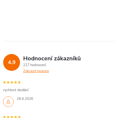
O
v
l
á
Hodnocení zákazníků
d
4,9
227 hodnocení
a
Zobrazit recenze
c
í
rychlost dodání
26.6.2026
p
r