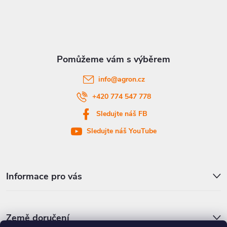
p
a
t
info
@
agron.cz
í
+420 774 547 778
Sledujte náš FB
Sledujte náš YouTube
Informace pro vás
Země doručení