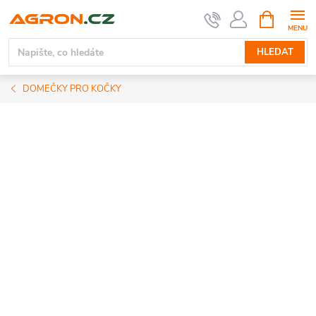
Přejít
NÁKUPNÍ
KOŠÍK
na
obsah
HLEDAT
DOMEČKY PRO KOČKY