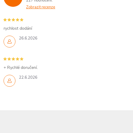
227 hodnocení
Zobrazit recenze
rychlost dodání
26.6.2026
+ Rychlé doručení.
22.6.2026
Z
á