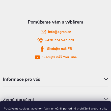
p
a
t
info
@
agron.cz
í
+420 774 547 778
Sledujte náš FB
Sledujte náš YouTube
Informace pro vás
Země doručení
Používáme cookies, abychom Vám umožnili pohodlné prohlížení webu a díky