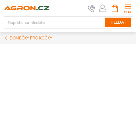
Přejít
NÁKUPNÍ
KOŠÍK
na
obsah
HLEDAT
DOMEČKY PRO KOČKY