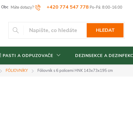
+420 774 547 778
Obchodní podmínky
Reklamační řád
Vrácení zboží
Blog
HLEDAT
 PASTI A ODPUZOVAČE
DEZINSEKCE A DEZINFEK
FÓLIOVNÍKY
Fóliovník s 6 policemi HNK 143x73x195 cm