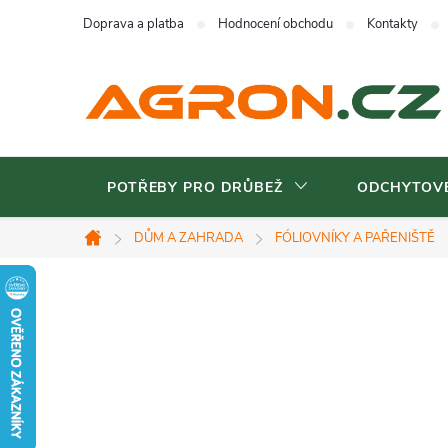
Přejít
Doprava a platba
Hodnocení obchodu
Kontakty
na
obsah
POTŘEBY PRO DRŮBEŽ
ODCHYTOVÉ
DŮM A ZAHRADA
FÓLIOVNÍKY A PAŘENIŠTĚ
Domů