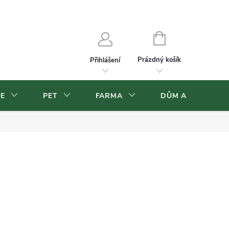
Velkoobchod
Volná pracovní místa
NÁKUPNÍ
KOŠÍK
Prázdný košík
Přihlášení
CE
PET
FARMA
DŮM A ZAHRADA