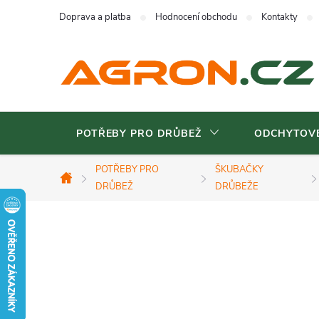
Přejít
Doprava a platba
Hodnocení obchodu
Kontakty
na
obsah
POTŘEBY PRO DRŮBEŽ
ODCHYTOVÉ
POTŘEBY PRO
ŠKUBAČKY
Domů
DRŮBEŽ
DRŮBEŽE