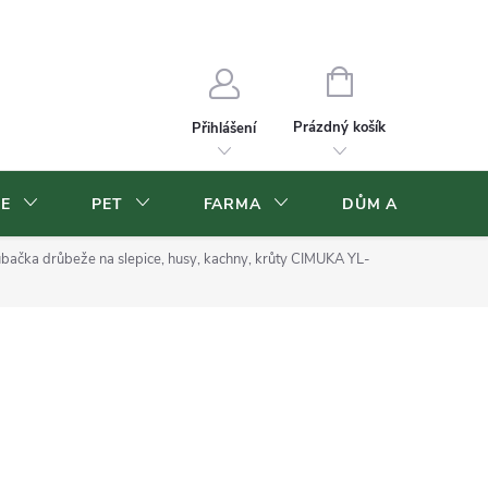
Velkoobchod
Volná pracovní místa
NÁKUPNÍ
KOŠÍK
Prázdný košík
Přihlášení
CE
PET
FARMA
DŮM A ZAHRADA
bačka drůbeže na slepice, husy, kachny, krůty CIMUKA YL-