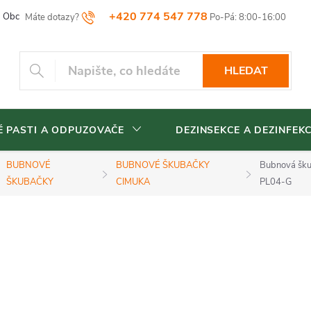
+420 774 547 778
Obchodní podmínky
Reklamační řád
Vrácení zboží
Blog
HLEDAT
 PASTI A ODPUZOVAČE
DEZINSEKCE A DEZINFEK
BUBNOVÉ
BUBNOVÉ ŠKUBAČKY
Bubnová šku
ŠKUBAČKY
CIMUKA
PL04-G