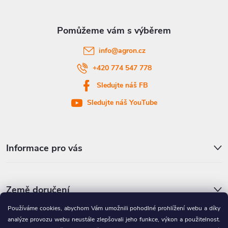
a
t
info
@
agron.cz
í
+420 774 547 778
Sledujte náš FB
Sledujte náš YouTube
Informace pro vás
Země doručení
Používáme cookies, abychom Vám umožnili pohodlné prohlížení webu a díky
analýze provozu webu neustále zlepšovali jeho funkce, výkon a použitelnost.