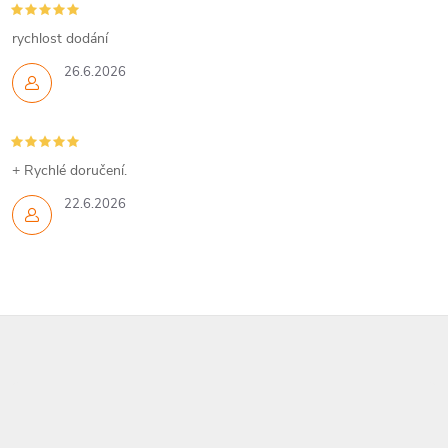
rychlost dodání
26.6.2026
+ Rychlé doručení.
22.6.2026
Z
á
p