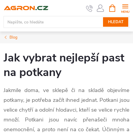
Přejít
NÁKUPNÍ
KOŠÍK
na
obsah
HLEDAT
Blog
Jak vybrat nejlepší past
na potkany
Jakmile doma, ve sklepě či na skladě objevíme
potkany, je potřeba začít ihned jednat. Potkani jsou
velice chytří a odolní hlodavci, kteří se velice rychle
množí. Potkani jsou navíc přenašeči mnoha
onemocnění, a proto není na co čekat. Účinným a