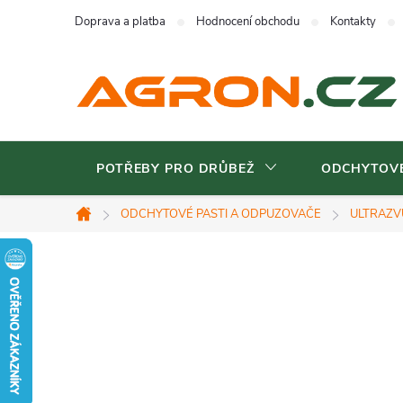
Přejít
Doprava a platba
Hodnocení obchodu
Kontakty
na
obsah
POTŘEBY PRO DRŮBEŽ
ODCHYTOVÉ
ODCHYTOVÉ PASTI A ODPUZOVAČE
ULTRAZV
Domů