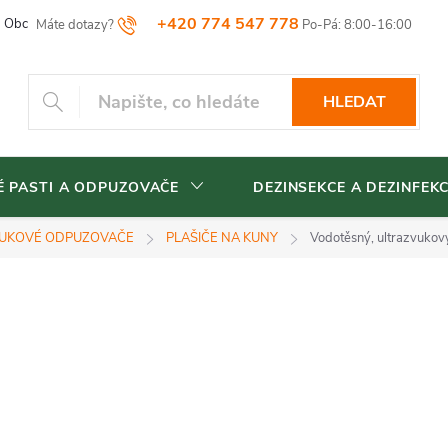
+420 774 547 778
Obchodní podmínky
Reklamační řád
Vrácení zboží
Blog
HLEDAT
 PASTI A ODPUZOVAČE
DEZINSEKCE A DEZINFEK
UKOVÉ ODPUZOVAČE
PLAŠIČE NA KUNY
Vodotěsný, ultrazvuko