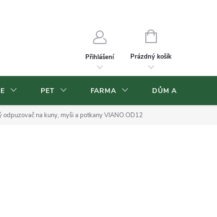
Velkoobchod
Volná pracovní místa
NÁKUPNÍ
KOŠÍK
Prázdný košík
Přihlášení
CE
PET
FARMA
DŮM A ZAHRADA
vý odpuzovač na kuny, myši a potkany VIANO OD12