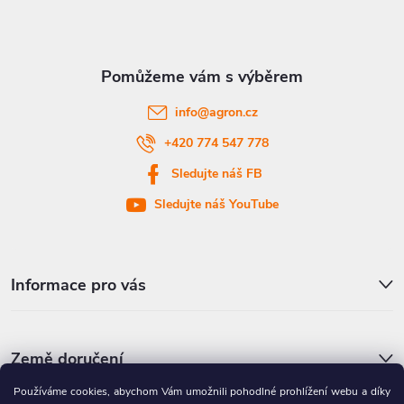
p
a
t
info
@
agron.cz
í
+420 774 547 778
Sledujte náš FB
Sledujte náš YouTube
Informace pro vás
Země doručení
Používáme cookies, abychom Vám umožnili pohodlné prohlížení webu a díky