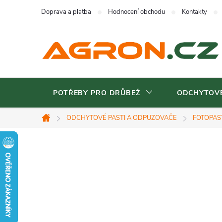
Přejít
Doprava a platba
Hodnocení obchodu
Kontakty
na
obsah
POTŘEBY PRO DRŮBEŽ
ODCHYTOVÉ
ODCHYTOVÉ PASTI A ODPUZOVAČE
FOTOPAS
Domů