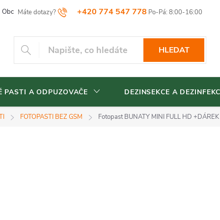
+420 774 547 778
Obchodní podmínky
Reklamační řád
Vrácení zboží
Blog
HLEDAT
 PASTI A ODPUZOVAČE
DEZINSEKCE A DEZINFEK
TI
FOTOPASTI BEZ GSM
Fotopast BUNATY MINI FULL HD
+DÁREK -