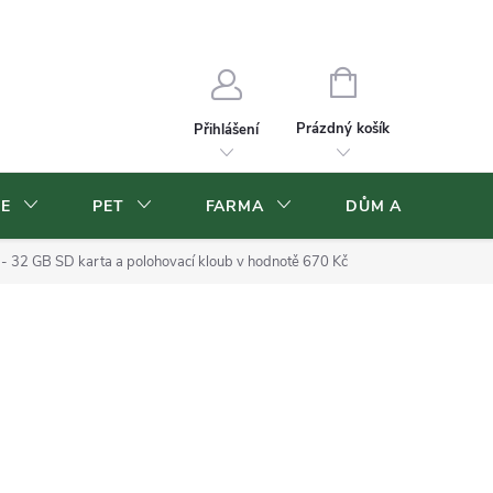
Velkoobchod
Volná pracovní místa
NÁKUPNÍ
KOŠÍK
Prázdný košík
Přihlášení
CE
PET
FARMA
DŮM A ZAHRADA
 32 GB SD karta a polohovací kloub v hodnotě 670 Kč