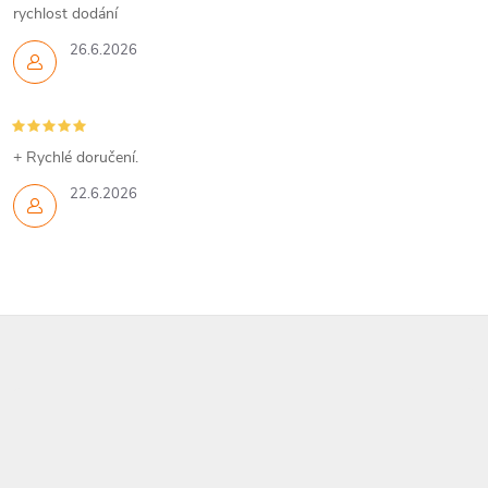
rychlost dodání
26.6.2026
+ Rychlé doručení.
22.6.2026
Z
á
p