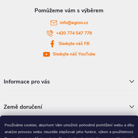
a
t
info
@
agron.cz
í
+420 774 547 778
Sledujte náš FB
Sledujte náš YouTube
Informace pro vás
Země doručení
Používáme cookies, abychom Vám umožnili pohodlné prohlížení webu a díky
Partnerská výdejní místa
analýze provozu webu neustále zlepšovali jeho funkce, výkon a použitelnost.