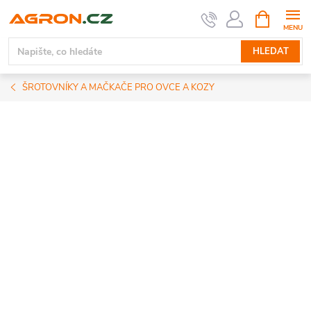
Přejít
NÁKUPNÍ
KOŠÍK
na
obsah
HLEDAT
ŠROTOVNÍKY A MAČKAČE PRO OVCE A KOZY