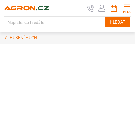
Přejít
NÁKUPNÍ
KOŠÍK
na
obsah
HLEDAT
HUBENÍ MUCH