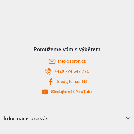
á
p
a
t
info
@
agron.cz
í
+420 774 547 778
Sledujte náš FB
Sledujte náš YouTube
Informace pro vás