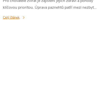
Pro chovatele zvířat je zajištění jejich zdraví a pohody
klíčovou prioritou. Úprava paznehtů patří mezi nezbyt...
Celý článek