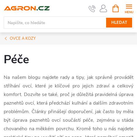
Přejít
NÁKUPNÍ
KOŠÍK
na
obsah
HLEDAT
OVCE A KOZY
Péče
Na našem blogu najdete rady a tipy, jak správně provádět
stříhání ovcí, které je klíčové pro jejich zdraví a celkový
komfort. Dozvíte se také, proč je důležitá pravidelná úprava
paznehtů ovcí, která předchází kulhání a dalším zdravotním
problémům. Články přinášejí doporučení, jak často by měla
být úprava paznehtů ovcí součástí péče, zejména u stáda
chovaného na měkkém povrchu. Kromě toho u nás najdete