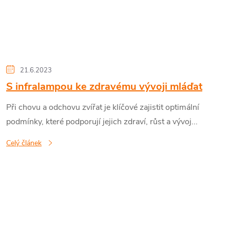
21.6.2023
S infralampou ke zdravému vývoji mláďat
Při chovu a odchovu zvířat je klíčové zajistit optimální
podmínky, které podporují jejich zdraví, růst a vývoj...
Celý článek
O
v