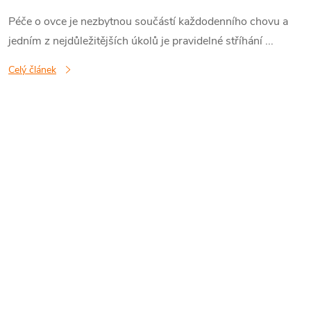
á
Péče o ovce je nezbytnou součástí každodenního chovu a
jedním z nejdůležitějších úkolů je pravidelné stříhání ...
n
Celý článek
k
ů