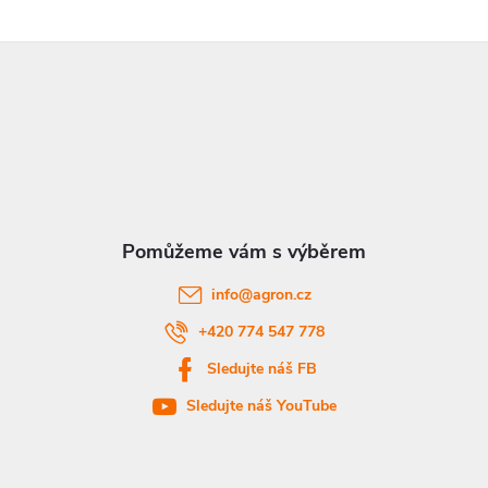
v
ý
Z
p
á
i
p
s
a
u
t
info
@
agron.cz
í
+420 774 547 778
Sledujte náš FB
Sledujte náš YouTube