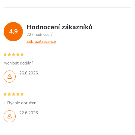
l
á
Hodnocení zákazníků
d
4,9
227 hodnocení
a
Zobrazit recenze
c
í
rychlost dodání
26.6.2026
p
r
v
+ Rychlé doručení.
k
22.6.2026
y