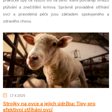
praktické tipy na využití sítí na seno, které pomáhají omezit
plýtvání a znečištění krmiva. Správně prováděné stříhání
ovcí a pravidelná péče jsou základem spokojeného a
zdravého chovu.
V
ý
p
i
s
č
17.4.2025
Strojky na ovce a jejich údržba: Tipy pro
l
efektivní stříhání ovcí