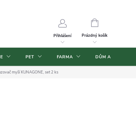
Velkoobchod
Volná pracovní místa
NÁKUPNÍ
KOŠÍK
Prázdný košík
Přihlášení
CE
PET
FARMA
DŮM A ZAHRADA
zovač myší KUNAGONE, set 2 ks