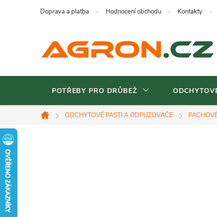
Přejít
Doprava a platba
Hodnocení obchodu
Kontakty
na
obsah
POTŘEBY PRO DRŮBEŽ
ODCHYTOVÉ
ODCHYTOVÉ PASTI A ODPUZOVAČE
PACHOV
Domů