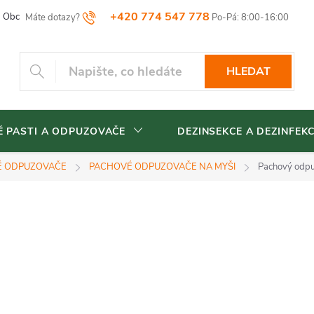
+420 774 547 778
Obchodní podmínky
Reklamační řád
Vrácení zboží
Blog
HLEDAT
 PASTI A ODPUZOVAČE
DEZINSEKCE A DEZINFEK
É ODPUZOVAČE
PACHOVÉ ODPUZOVAČE NA MYŠI
Pachový odpu