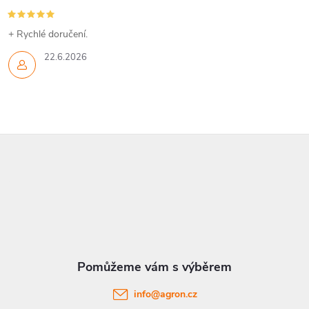
+ Rychlé doručení.
22.6.2026
Z
á
p
a
t
info
@
agron.cz