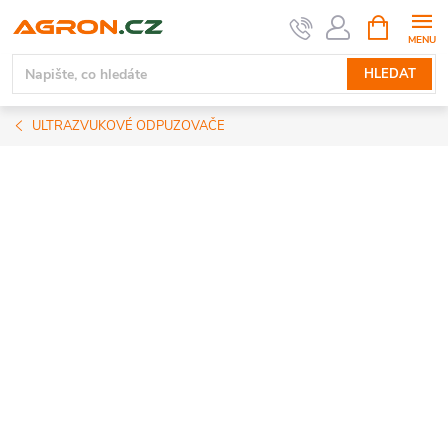
Přejít
NÁKUPNÍ
KOŠÍK
na
obsah
HLEDAT
ULTRAZVUKOVÉ ODPUZOVAČE