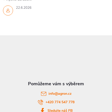
22.6.2026
Z
á
p
a
t
info
@
agron.cz
í
+420 774 547 778
Sledujte náš FB