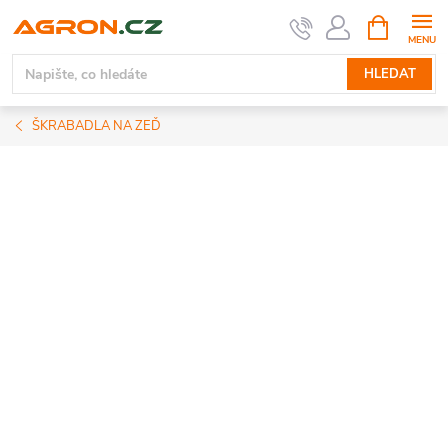
Přejít
NÁKUPNÍ
KOŠÍK
na
obsah
HLEDAT
ŠKRABADLA NA ZEĎ