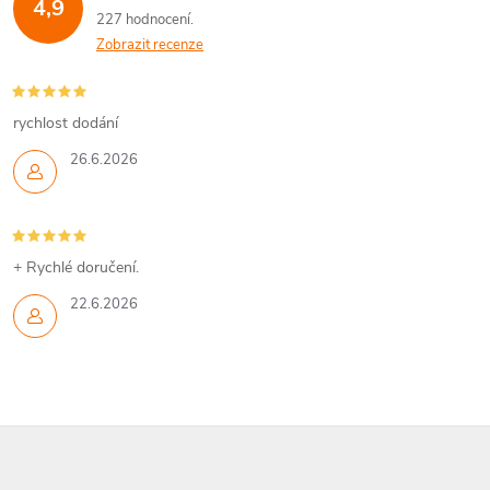
4,9
227 hodnocení
Zobrazit recenze
rychlost dodání
26.6.2026
+ Rychlé doručení.
22.6.2026
Z