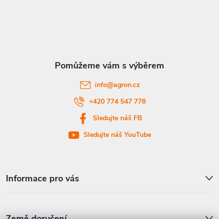
á
p
a
t
info
@
agron.cz
í
+420 774 547 778
Sledujte náš FB
Sledujte náš YouTube
Informace pro vás
Země doručení