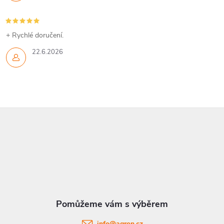
r
v
+ Rychlé doručení.
k
22.6.2026
y
v
ý
Z
p
á
i
p
s
a
u
t
info
@
agron.cz