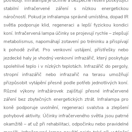
potřebují. Infralampa je účinné a bezpečné řešení poskytující
stabilní infračervené záření s nízkou energetickou
náročností. Pokud je infralampa správně umístěna, dopad IR
světla podporuje klid, regeneraci a lepší fyzickou kondici
koní. Infračervená lampa účinky se projevují rychle – zlepšují
metabolismus, napomáhají zotavení po tréninku a přispívají
k pohodě zvířat. Pro venkovní ustájení, přístřešky nebo
jezdecké haly je vhodný venkovní infrazářič, který poskytuje
spolehlivé teplo i v nízkých teplotách. Infrazářič do pergoly,
stropní infrazářič nebo infrazařič na terasu umožňují
přizpůsobit vytápění přesně podle potřeb jednotlivých koní.
Různé výkony infražárovek zajišťují přesné infračervené
záření bez zbytečných energetických ztrát. Infralampa pro
koně podporuje uvolnění, regeneraci svalstva a zlepšení
pohybové aktivity. Účinky infračerveného světla jsou patrné
okamžitě – ať už při rehabilitaci, odpočinku nebo pravidelné