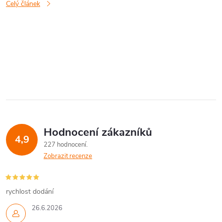
Celý článek
O
v
l
á
Hodnocení zákazníků
d
4,9
227 hodnocení
a
Zobrazit recenze
c
í
rychlost dodání
26.6.2026
p