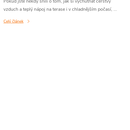
Pokud jste někdy snili o tom, jak si vychutnat čerstvý
l
vzduch a teplý nápoj na terase i v chladnějším počasí, ...
á
Celý článek
n
k
ů