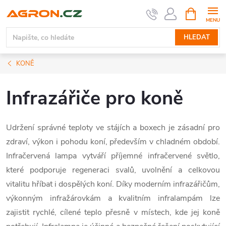
Přejít
NÁKUPNÍ
KOŠÍK
na
obsah
HLEDAT
KONĚ
Infrazářiče pro koně
Udržení správné teploty ve stájích a boxech je zásadní pro
zdraví, výkon i pohodu koní, především v chladném období.
Infračervená lampa vytváří příjemné infračervené světlo,
které podporuje regeneraci svalů, uvolnění a celkovou
vitalitu hříbat i dospělých koní. Díky moderním infrazářičům,
výkonným infražárovkám a kvalitním infralampám lze
zajistit rychlé, cílené teplo přesně v místech, kde jej koně