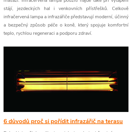
masáži. Infračervená lampa použití najde také při vytápění
stájí, jezdeckých hal i venkovních přístřešků. Celkově
infračervená lampa a infrazářiče představují moderní, účinný
a bezpečný způsob péče o koně, který spojuje komfortní
teplo, rychlou regeneraci a podporu zdraví.
V
ý
p
i
s
č
6 důvodů proč si pořídit infrazářič na terasu