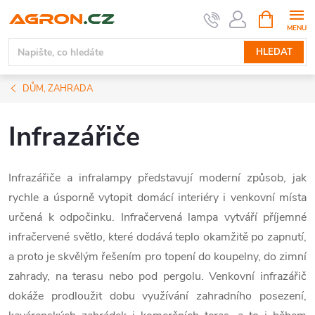
Přejít
NÁKUPNÍ
KOŠÍK
na
obsah
HLEDAT
DŮM, ZAHRADA
Infrazářiče
Infrazářiče a infralampy představují moderní způsob, jak
rychle a úsporně vytopit domácí interiéry i venkovní místa
určená k odpočinku. Infračervená lampa vytváří příjemné
infračervené světlo, které dodává teplo okamžitě po zapnutí,
a proto je skvělým řešením pro topení do koupelny, do zimní
zahrady, na terasu nebo pod pergolu. Venkovní infrazářič
dokáže prodloužit dobu využívání zahradního posezení,