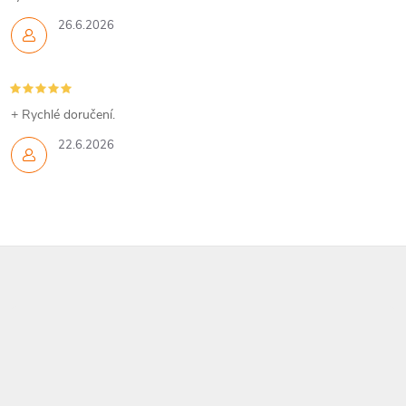
í
26.6.2026
p
r
v
+ Rychlé doručení.
k
22.6.2026
y
v
ý
Z
p
á
i
p
s
a
u