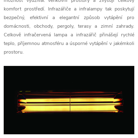
možnost využívat venkovní prostory a zvyšují celkový
komfort prostředí. Infrazářiče a infralampy tak poskytují
bezpečný, efektivní a elegantní způsob vytápění pro
domácnosti, obchody, pergoly, terasy a zimní zahrady.
Celkově infračervená lampa a infrazářič přinášejí rychlé
teplo, příjemnou atmosféru a úsporné vytápění v jakémkoli
prostoru.
V
ý
p
i
s