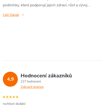
podmínky, které podporují jejich zdraví, růst a vývoj...
Celý článek
O
v
l
á
Hodnocení zákazníků
d
4,9
227 hodnocení
a
Zobrazit recenze
c
rychlost dodání