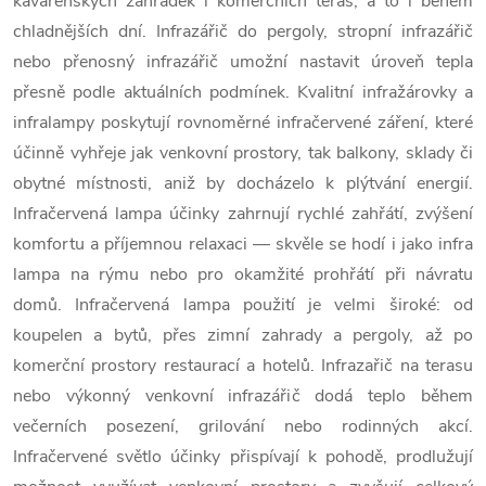
kavárenských zahrádek i komerčních teras, a to i během
chladnějších dní. Infrazářič do pergoly, stropní infrazářič
nebo přenosný infrazářič umožní nastavit úroveň tepla
přesně podle aktuálních podmínek. Kvalitní infražárovky a
infralampy poskytují rovnoměrné infračervené záření, které
účinně vyhřeje jak venkovní prostory, tak balkony, sklady či
obytné místnosti, aniž by docházelo k plýtvání energií.
Infračervená lampa účinky zahrnují rychlé zahřátí, zvýšení
komfortu a příjemnou relaxaci — skvěle se hodí i jako infra
lampa na rýmu nebo pro okamžité prohřátí při návratu
domů. Infračervená lampa použití je velmi široké: od
koupelen a bytů, přes zimní zahrady a pergoly, až po
komerční prostory restaurací a hotelů. Infrazařič na terasu
nebo výkonný venkovní infrazářič dodá teplo během
večerních posezení, grilování nebo rodinných akcí.
Infračervené světlo účinky přispívají k pohodě, prodlužují