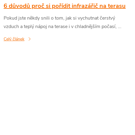
č
6 důvodů proč si pořídit infrazářič na terasu
Pokud jste někdy snili o tom, jak si vychutnat čerstvý
l
vzduch a teplý nápoj na terase i v chladnějším počasí, ...
á
Celý článek
n
k
ů