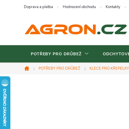
Přejít
Doprava a platba
Hodnocení obchodu
Kontakty
na
obsah
POTŘEBY PRO DRŮBEŽ
ODCHYTOVÉ
POTŘEBY PRO DRŮBEŽ
KLECE PRO KŘEPELKY
Domů