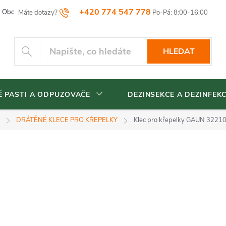
+420 774 547 778
Obchodní podmínky
Reklamační řád
Vrácení zboží
Blog
HLEDAT
 PASTI A ODPUZOVAČE
DEZINSEKCE A DEZINFEK
DRÁTĚNÉ KLECE PRO KŘEPELKY
Klec pro křepelky GAUN 32210