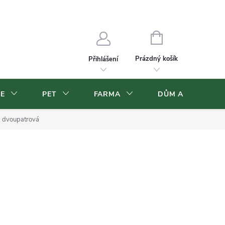
Velkoobchod
Volná pracovní místa
NÁKUPNÍ
KOŠÍK
Prázdný košík
Přihlášení
CE
PET
FARMA
DŮM A ZAHRADA
 dvoupatrová