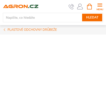
Přejít
NÁKUPNÍ
KOŠÍK
na
obsah
HLEDAT
PLASTOVÉ ODCHOVNY DRŮBEŽE