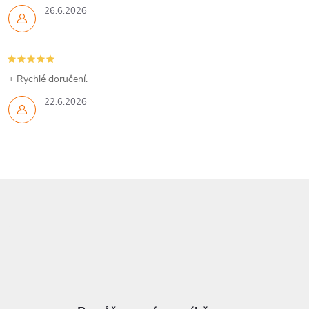
26.6.2026
+ Rychlé doručení.
22.6.2026
Z
á
p
a