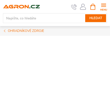
Přejít
NÁKUPNÍ
KOŠÍK
na
obsah
HLEDAT
OHRADNÍKOVÉ ZDROJE