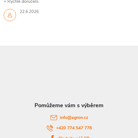
+ Rychlé doručení.
22.6.2026
Z
á
p
a
t
info
@
agron.cz
í
+420 774 547 778