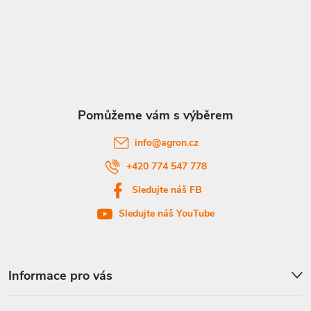
p
á
i
p
s
a
u
t
info
@
agron.cz
í
+420 774 547 778
Sledujte náš FB
Sledujte náš YouTube
Informace pro vás