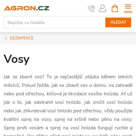
Přejít
NÁKUPNÍ
KOŠÍK
na
obsah
HLEDAT
DEZINFEKCE
Vosy
Jak se zbavit vos? To je nejčastější otázka během letních
měsíců. Pokud řešíte, jak se zbavit vos u domu, na zahradě
nebo pod střechou, klíčová je likvidace vosího hnízda. Ať už
jde o to, jak odstranit vosí hnízdo, jak zničit vosí hnízdo
nebo jak zlikvidovat vosí hnízdo pod střechou, vždy použijte
kvalitní sprej na vosy, sprej na sršně nebo pěnu na vosy.
Sprej proti vosám a sprej na vosí hnízda fungují rychle a