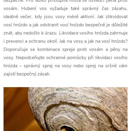
bezpečně. Pro těžko přístupná místa se osvědčí pěna proti
vosám. Hubení vos vyžaduje také správný čas zásahu,
ideálně večer, kdy jsou vosy méně aktivní. Jak zlikvidovat
vosí hnízdo a jak odstranit vosí hnízdo bezpečně je důležité
znát, aby nedošlo k úrazu. Likvidace vosího hnízda zahrnuje
i prevenci a ochranu okolí. Jak na vosy a jak na vosí hnízdo?
Doporučuje se kombinace spreje proti vosám a pěny na
vosy. Nepodceňujte ochranné pomůcky při likvidaci vosího
hnízda – správný sprej na vosy nebo sprej na sršně vám
zajistí bezpečný zásah.
V
ý
p