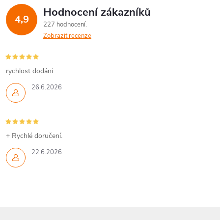
Hodnocení zákazníků
d
4,9
227 hodnocení
a
Zobrazit recenze
c
í
rychlost dodání
26.6.2026
p
r
v
+ Rychlé doručení.
k
22.6.2026
y
v
ý
Z