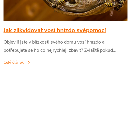
i
s
č
Jak zlikvidovat vosí hnízdo svépomocí
Objevili jste v blízkosti svého domu vosí hnízdo a
l
potřebujete se ho co nejrychleji zbavit? Zvláště pokud...
á
Celý článek
n
k
O
ů
v
l
á