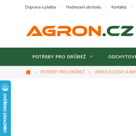
Přejít
Doprava a platba
Hodnocení obchodu
Kontakty
na
obsah
POTŘEBY PRO DRŮBEŽ
ODCHYTOVÉ
POTŘEBY PRO DRŮBEŽ
UMĚLÉ KVOČNY A IN
Domů