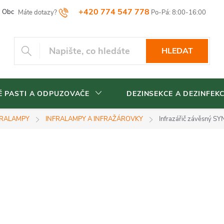
+420 774 547 778
Obchodní podmínky
Reklamační řád
Vrácení zboží
Blog
HLEDAT
 PASTI A ODPUZOVAČE
DEZINSEKCE A DEZINFEK
FRALAMPY
INFRALAMPY A INFRAŽÁROVKY
Infrazářič závěsný SYN