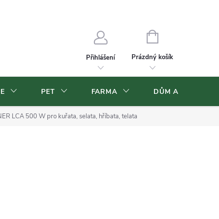
Velkoobchod
Volná pracovní místa
NÁKUPNÍ
KOŠÍK
Prázdný košík
Přihlášení
CE
PET
FARMA
DŮM A ZAHRADA
ER LCA 500 W pro kuřata, selata, hříbata, telata