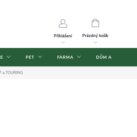
Velkoobchod
Volná pracovní místa
NÁKUPNÍ
KOŠÍK
Prázdný košík
Přihlášení
CE
PET
FARMA
DŮM A ZAHRADA
,7 a TOURING