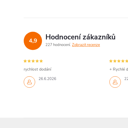
Hodnocení zákazníků
4,9
227 hodnocení
Zobrazit recenze
rychlost dodání
+ Rychlé d
26.6.2026
2
Z