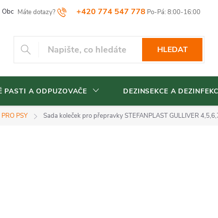
+420 774 547 778
Obchodní podmínky
Reklamační řád
Vrácení zboží
Blog
HLEDAT
 PASTI A ODPUZOVAČE
DEZINSEKCE A DEZINFEK
 PRO PSY
Sada koleček pro přepravky STEFANPLAST GULLIVER 4,5,6