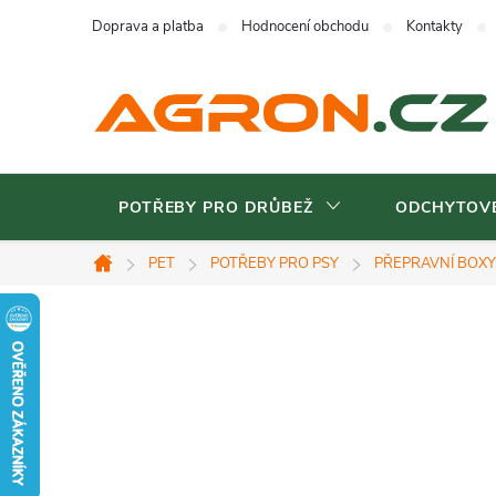
Přejít
Doprava a platba
Hodnocení obchodu
Kontakty
na
obsah
POTŘEBY PRO DRŮBEŽ
ODCHYTOVÉ
PET
POTŘEBY PRO PSY
PŘEPRAVNÍ BOXY
Domů