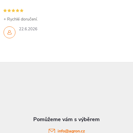
+ Rychlé doručení.
22.6.2026
Z
á
p
a
t
info
@
agron.cz