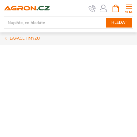
Přejít
NÁKUPNÍ
KOŠÍK
na
obsah
HLEDAT
LAPAČE HMYZU