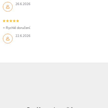
26.6.2026
+ Rychlé doručení.
22.6.2026
Z
á
p
a