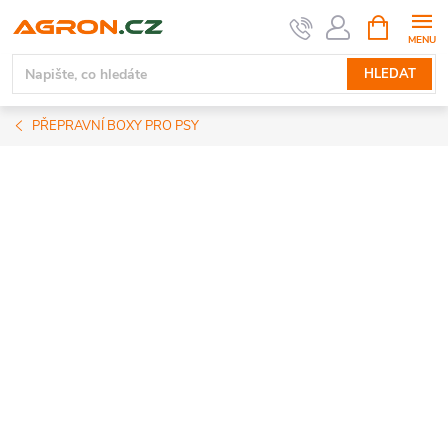
Přejít
NÁKUPNÍ
KOŠÍK
na
obsah
HLEDAT
PŘEPRAVNÍ BOXY PRO PSY