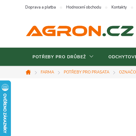
Přejít
Doprava a platba
Hodnocení obchodu
Kontakty
na
obsah
POTŘEBY PRO DRŮBEŽ
ODCHYTOVÉ
FARMA
POTŘEBY PRO PRASATA
OZNAČO
Domů