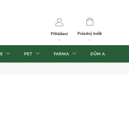
Velkoobchod
Volná pracovní místa
NÁKUPNÍ
KOŠÍK
Prázdný košík
Přihlášení
CE
PET
FARMA
DŮM A ZAHRADA