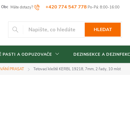
+420 774 547 778
Obchodní podmínky
Reklamační řád
Vrácení zboží
Blog
HLEDAT
 PASTI A ODPUZOVAČE
DEZINSEKCE A DEZINFEK
VÁNÍ PRASAT
Tetovací kleště KERBL 19218, 7mm, 2 řady, 10 míst