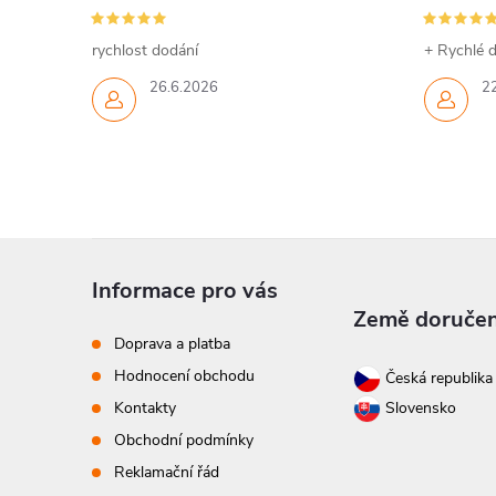
rychlost dodání
+ Rychlé d
26.6.2026
2
Z
Informace pro vás
á
Země doručen
Doprava a platba
p
Hodnocení obchodu
Česká republik
Kontakty
Slovensko
a
Obchodní podmínky
t
Reklamační řád