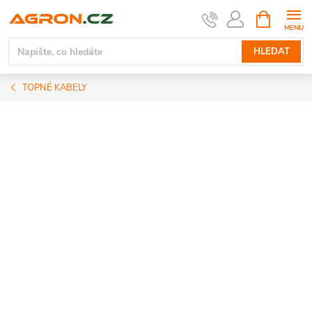
Přejít
NÁKUPNÍ
KOŠÍK
na
obsah
HLEDAT
TOPNÉ KABELY