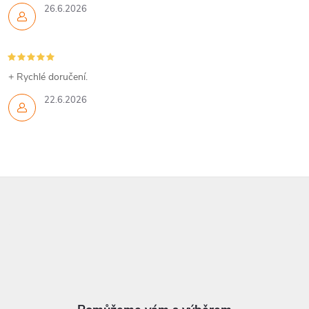
26.6.2026
+ Rychlé doručení.
22.6.2026
Z
á
p
a