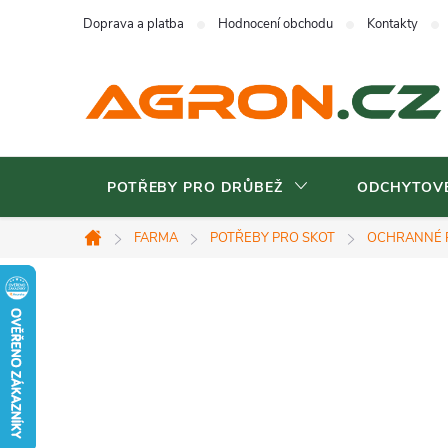
Přejít
Doprava a platba
Hodnocení obchodu
Kontakty
na
obsah
POTŘEBY PRO DRŮBEŽ
ODCHYTOVÉ
FARMA
POTŘEBY PRO SKOT
OCHRANNÉ 
Domů