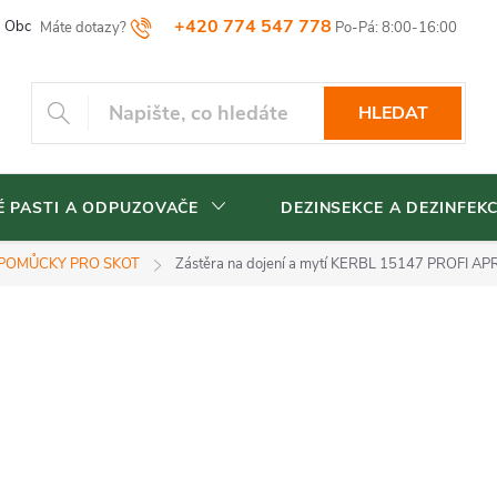
+420 774 547 778
Obchodní podmínky
Reklamační řád
Vrácení zboží
Blog
HLEDAT
 PASTI A ODPUZOVAČE
DEZINSEKCE A DEZINFEK
POMŮCKY PRO SKOT
Zástěra na dojení a mytí KERBL 15147 PROFI A