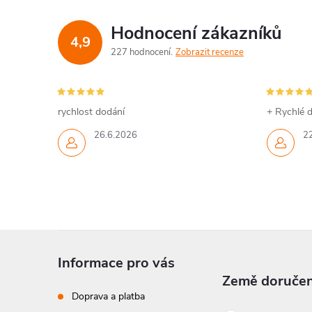
Hodnocení zákazníků
4,9
227 hodnocení
Zobrazit recenze
rychlost dodání
+ Rychlé d
26.6.2026
2
Z
Informace pro vás
á
Země doručen
Doprava a platba