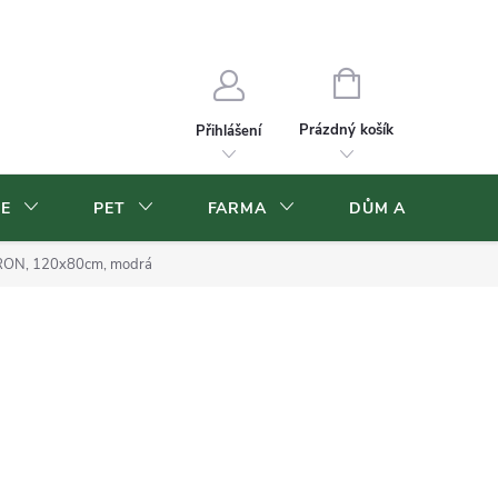
Velkoobchod
Volná pracovní místa
NÁKUPNÍ
KOŠÍK
Prázdný košík
Přihlášení
CE
PET
FARMA
DŮM A ZAHRADA
PRON, 120x80cm, modrá