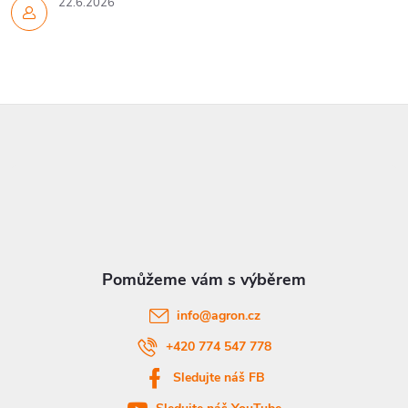
22.6.2026
Z
á
p
a
t
info
@
agron.cz
í
+420 774 547 778
Sledujte náš FB