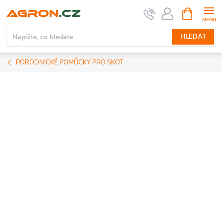
Přejít
NÁKUPNÍ
KOŠÍK
na
obsah
HLEDAT
PORODNICKÉ POMŮCKY PRO SKOT